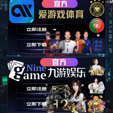
官方商城
天猫商城
京东商城
米兰衣柜
MALIO 厨电
© 2011-2026 米兰·(milan)中国官方网站 版权所有,并保留所有权利
鲁ICP备1700
1454号-2