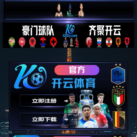
全球网点
服务流程
订单查询
米兰服务季