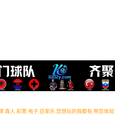
厚薄
大小
横竖